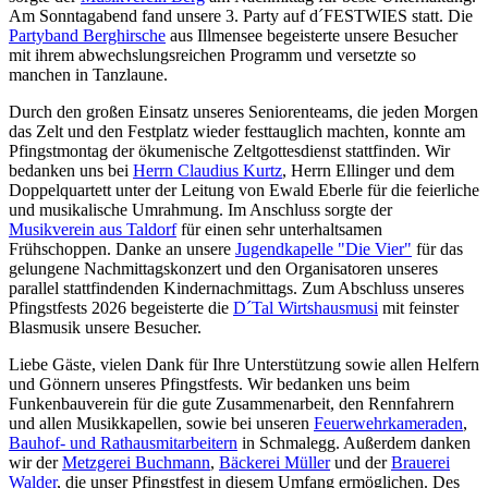
Am Sonntagabend fand unsere 3. Party auf d´FESTWIES statt. Die
Partyband Berghirsche
aus Illmensee begeisterte unsere Besucher
mit ihrem abwechslungsreichen Programm und versetzte so
manchen in Tanzlaune.
Durch den großen Einsatz unseres Seniorenteams, die jeden Morgen
das Zelt und den Festplatz wieder festtauglich machten, konnte am
Pfingstmontag der ökumenische Zeltgottesdienst stattfinden. Wir
bedanken uns bei
Herrn Claudius Kurtz
, Herrn Ellinger und dem
Doppelquartett unter der Leitung von Ewald Eberle für die feierliche
und musikalische Umrahmung. Im Anschluss sorgte der
Musikverein aus Taldorf
für einen sehr unterhaltsamen
Frühschoppen. Danke an unsere
Jugendkapelle "Die Vier"
für das
gelungene Nachmittagskonzert und den Organisatoren unseres
parallel stattfindenden Kindernachmittags. Zum Abschluss unseres
Pfingstfests 2026 begeisterte die
D´Tal Wirtshausmusi
mit feinster
Blasmusik unsere Besucher.
Liebe Gäste, vielen Dank für Ihre Unterstützung sowie allen Helfern
und Gönnern unseres Pfingstfests. Wir bedanken uns beim
Funkenbauverein für die gute Zusammenarbeit, den Rennfahrern
und allen Musikkapellen, sowie bei unseren
Feuerwehrkameraden
,
Bauhof- und Rathausmitarbeitern
in Schmalegg. Außerdem danken
wir der
Metzgerei Buchmann
,
Bäckerei Müller
und der
Brauerei
Walder
, die unser Pfingstfest in diesem Umfang ermöglichen. Des