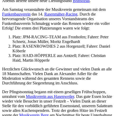
Abends lieferte unsere neue Lieblingsband
Brassozial
.
Am Samstag veranstaltete der Musikverein gemeinsam mit dem
Funkenbauverein
das 14.
Rasenmäher-Racing
. Durch die
hervorragende Organisation unseres Vorstandsteams des
Funkenbauverein Schmalegg wurde das Rennen wieder ein voller
Erfolg! Die ersten drei Platzierungen waren wie folgt:
Platz: JPM-RACING-TEAM aus Fronhofen; Fahrer: Peter
Schnetz, Jonas Müller, Moritz Engelhardt
Platz: RASENROWDIES 2 aus Horgenzell; Fahrer: Daniel
Köberle
Platz: HAID-HÖPPERLE aus Amtzell; Fahrer: Christian
Haid, Martin Höpperle
Herzlichen Glückwunsch an die Gewinner und vielen Dank an alle
18 Mannschaften. Vielen Dank an Alexander Adler für die
Moderation während des gesamten Rennens sowie die
Durchführung der Siegerehrung im Anschluss.
Der Pfingstsonntag begann mit einem geselligen Frühschoppen,
umrahmt vom
Musikverein aus Hasenweiler
. Das gute Essen lockte
wieder viele Besucher in unser Festzelt – Vielen Dank an dieser
Stelle für den vorbildlich geführten Essensstand, unserem Salatteam
sowie allen Kuchenspendern. Trotz der großen Hitze im Festzelt
sorgte der
Musikverein Berg
am Nachmittag für beste Unterhaltung.