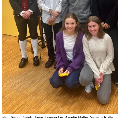
vlnr: Simon Grieb, Jonas Traunecker, Amelie Haller, Severin Rotte,