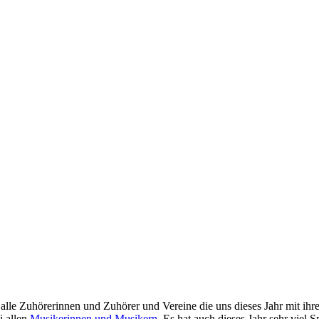
an alle Zuhörerinnen und Zuhörer und Vereine die uns dieses Jahr mit
i allen
Musikerinnen und Musikern
. Es hat auch dieses Jahr sehr viel