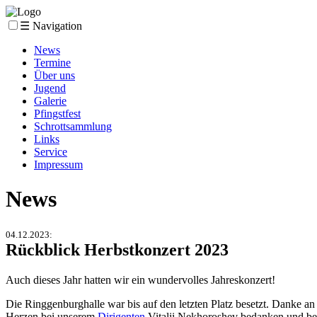
☰ Navigation
News
Termine
Über uns
Jugend
Galerie
Pfingstfest
Schrottsammlung
Links
Service
Impressum
News
04.12.2023
:
Rückblick Herbstkonzert 2023
Auch dieses Jahr hatten wir ein wundervolles Jahreskonzert!
Die Ringgenburghalle war bis auf den letzten Platz besetzt. Danke 
Herzen bei unserem
Dirigenten
Vitalii Nekhoroshev bedanken und be